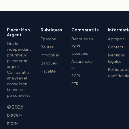
Placer Mon
Rubriques
Comparatifs
Informati
Argent
Épargne
Banques en
À propos
Guide
ligne
Bourse
Contact
indépendant
Courtiers
pour mieux
Immobilier
Mentions
placer votre
Assurances-
légales
Banques
argent.
vie
Politique d
Fiscalité
Comparatifs,
SCPI
confidentia
analyses et
conseils en
PER
finances
personnelles.
© 2026
placer-
mon-