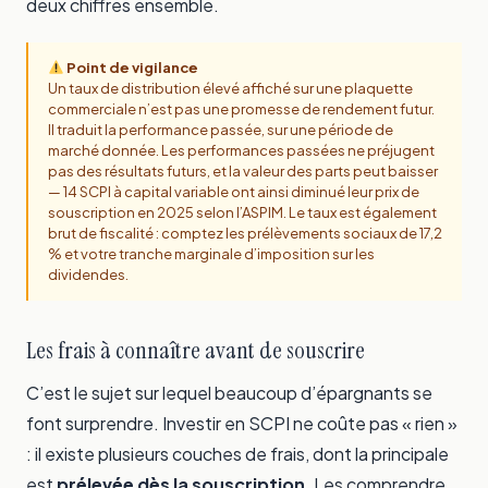
deux chiffres ensemble.
Point de vigilance
Un taux de distribution élevé affiché sur une plaquette
commerciale n’est pas une promesse de rendement futur.
Il traduit la performance passée, sur une période de
marché donnée. Les performances passées ne préjugent
pas des résultats futurs, et la valeur des parts peut baisser
— 14 SCPI à capital variable ont ainsi diminué leur prix de
souscription en 2025 selon l’ASPIM. Le taux est également
brut de fiscalité : comptez les prélèvements sociaux de 17,2
% et votre tranche marginale d’imposition sur les
dividendes.
Les frais à connaître avant de souscrire
C’est le sujet sur lequel beaucoup d’épargnants se
font surprendre. Investir en SCPI ne coûte pas « rien »
: il existe plusieurs couches de frais, dont la principale
est
prélevée dès la souscription
. Les comprendre,