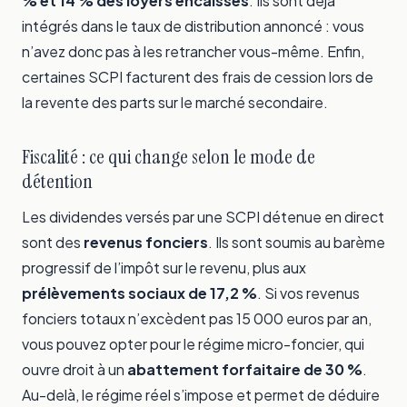
% et 14 % des loyers encaissés
. Ils sont déjà
intégrés dans le taux de distribution annoncé : vous
n’avez donc pas à les retrancher vous-même. Enfin,
certaines SCPI facturent des frais de cession lors de
la revente des parts sur le marché secondaire.
Fiscalité : ce qui change selon le mode de
détention
Les dividendes versés par une SCPI détenue en direct
sont des
revenus fonciers
. Ils sont soumis au barème
progressif de l’impôt sur le revenu, plus aux
prélèvements sociaux de 17,2 %
. Si vos revenus
fonciers totaux n’excèdent pas 15 000 euros par an,
vous pouvez opter pour le régime micro-foncier, qui
ouvre droit à un
abattement forfaitaire de 30 %
.
Au-delà, le régime réel s’impose et permet de déduire