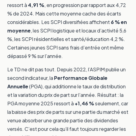
ressort à
4,91 %
, en progression par rapport aux 4,72
% de 2024. Mais cette moyenne cache des écarts
considérables. Les SCPI diversifiées affichent
6 % en
moyenne
, les SCPI logistique et locaux d’activité 5,6
%, les SCPI résidentielles et santé/éducation 4,2 %.
Certaines jeunes SCPI sans frais d’entrée ont même
dépassé 9 % sur l’année.
Le TD ne dit pas tout. Depuis 2022, l’ASPIM publie un
second indicateur, la
Performance Globale
Annuelle
(PGA), qui additionne le taux de distribution
et la variation du prix de part sur l’année. Résultat : la
PGA moyenne 2025 ressort à
+1,46 %
seulement, car
la baisse des prix de parts sur une partie du marché est
venue absorber une grande partie des dividendes
versés. C’est pour cela qu’il faut toujours regarder les