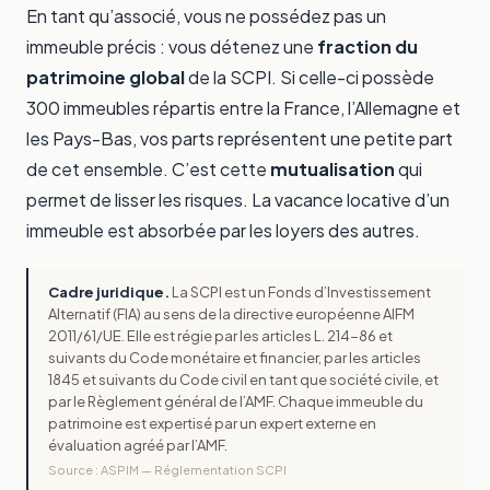
En tant qu’associé, vous ne possédez pas un
immeuble précis : vous détenez une
fraction du
patrimoine global
de la SCPI. Si celle-ci possède
300 immeubles répartis entre la France, l’Allemagne et
les Pays-Bas, vos parts représentent une petite part
de cet ensemble. C’est cette
mutualisation
qui
permet de lisser les risques. La vacance locative d’un
immeuble est absorbée par les loyers des autres.
Cadre juridique.
La SCPI est un Fonds d’Investissement
Alternatif (FIA) au sens de la directive européenne AIFM
2011/61/UE. Elle est régie par les articles L. 214-86 et
suivants du Code monétaire et financier, par les articles
1845 et suivants du Code civil en tant que société civile, et
par le Règlement général de l’AMF. Chaque immeuble du
patrimoine est expertisé par un expert externe en
évaluation agréé par l’AMF.
Source : ASPIM — Réglementation SCPI