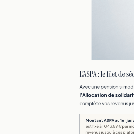
L’ASPA : le filet de s
Avec une pension si modes
l’Allocation de solida
complète vos revenus jus
Montant ASPA au 1er jan
est fixé à 1 043,59 € par 
revenus jusqu’à ces plafo