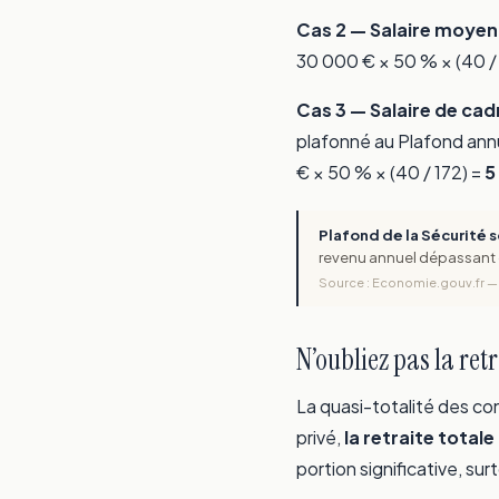
Cas 2 — Salaire moyen 
30 000 € × 50 % × (40 /
Cas 3 — Salaire de cad
plafonné au Plafond annue
€ × 50 % × (40 / 172) =
5
Plafond de la Sécurité 
revenu annuel dépassant c
Source : Economie.gouv.fr — E
N’oubliez pas la re
La quasi-totalité des con
privé,
la retraite tota
portion significative, sur