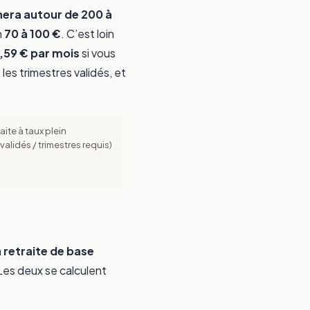
rnera autour de 200 à
n
70 à 100 €
. C’est loin
,59 € par mois
si vous
 les trimestres validés, et
aite à taux plein
validés / trimestres requis)
a
retraite de base
 Les deux se calculent