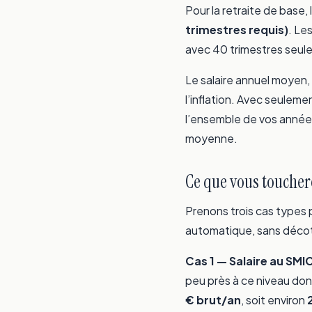
Pour la retraite de base, l
trimestres requis)
. Le
avec 40 trimestres seule
Le salaire annuel moyen,
l’inflation. Avec seuleme
l’ensemble de vos années 
moyenne.
Ce que vous toucher
Prenons trois cas types p
automatique, sans décote
Cas 1 — Salaire au SMI
peu près à ce niveau donn
€ brut/an
, soit environ