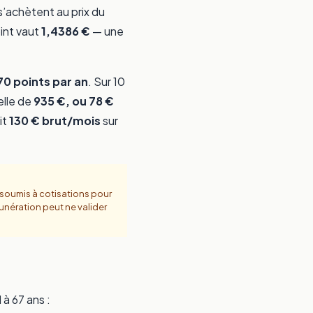
s’achètent au prix du
oint vaut
1,4386 €
— une
70 points par an
. Sur 10
elle de
935 €, ou 78 €
it
130 € brut/mois
sur
ut soumis à cotisations pour
émunération peut ne valider
 à 67 ans :