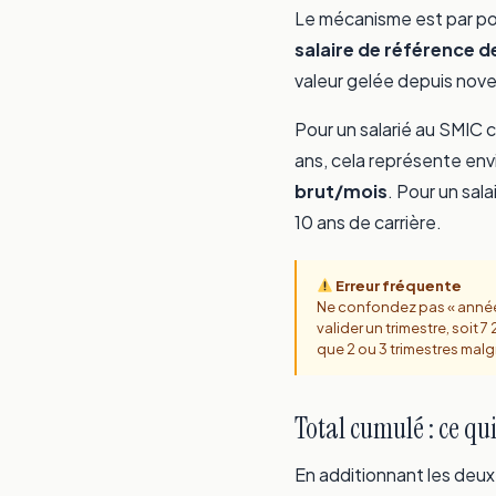
Le mécanisme est par poi
salaire de référence d
valeur gelée depuis no
Pour un salarié au SMIC 
ans, cela représente env
brut/mois
. Pour un sal
10 ans de carrière.
Erreur fréquente
Ne confondez pas « année tr
valider un trimestre, soit 7
que 2 ou 3 trimestres malgr
Total cumulé : ce qu
En additionnant les deux 