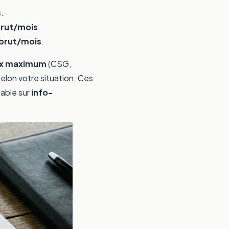
s
.
brut/mois
.
 brut/mois
.
aux maximum
(CSG,
selon votre situation. Ces
table sur
info-