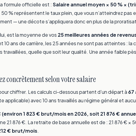
a formule officielle est :
Salaire annuel moyen × 50 % × (tr
s 50 % représentent le taux plein, que vous n’atteindrez pas 
ment — une décote s’appliquera donc en plus de la proratisat
 lui, est la moyenne de vos
25 meilleures années de revenu
nt 10 ans de carrière, les 25 années ne sont pas atteintes : la 
travaillées, quelle que soit leur qualité. Une année faible pès
ez concrètement selon votre salaire
our chiffrer. Les calculs ci-dessous partent d’un départ à
67 
 applicable) avec 10 ans travaillés au régime général et aucun
C (environ 1 823 € brut/mois en 2026, soit 21 876 € annue
e 21 876 €. La retraite de base annuelle est de : 21 876 € × 5
212 € brut/mois
.