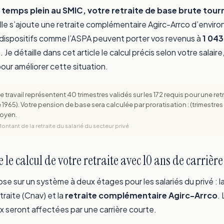
 à temps plein au SMIC, votre retraite de base brute tou
elle s’ajoute une retraite complémentaire Agirc-Arrco d’enviro
 dispositifs comme l’ASPA peuvent porter vos revenus à
1 043
 Je détaille dans cet article le calcul précis selon votre salaire,
our améliorer cette situation.
e travail représentent 40 trimestres validés sur les 172 requis pour une retr
 1965). Votre pension de base sera calculée par proratisation : (trimestres 
moyen.
ontant de la retraite du salarié du secteur privé
e calcul de votre retraite avec 10 ans de carrière
ose sur un système à deux étages pour les salariés du privé : l
traite (Cnav) et la
retraite complémentaire Agirc-Arrco
.
x seront affectées par une carrière courte.