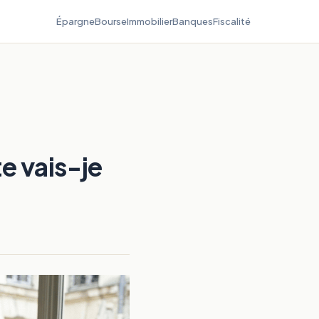
Épargne
Bourse
Immobilier
Banques
Fiscalité
te vais-je