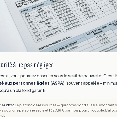
écurité à ne pas négliger
te, vous pourriez basculer sous le seuil de pauvreté. C’est là
rité aux personnes âgées (ASPA)
, souvent appelée « minimum 
qu’à un plafond garanti.
vier 2026
Le plafond de ressources — qui correspond aussi au montant ma
mois pour une personne seule et 1 620,18 € par mois pour un couple. L’all
nds.