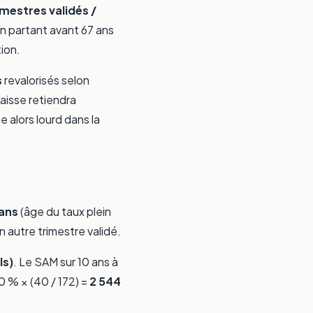
imestres validés /
en partant avant 67 ans
ion.
s
revalorisés selon
caisse retiendra
e alors lourd dans la
ans
(âge du taux plein
 autre trimestre validé.
ls)
. Le SAM sur 10 ans à
0 % × (40 / 172) =
2 544