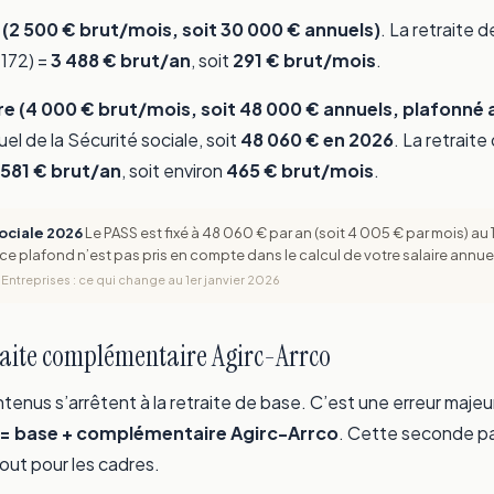
(2 500 € brut/mois, soit 30 000 € annuels)
. La retraite 
 172) =
3 488 € brut/an
, soit
291 € brut/mois
.
re (4 000 € brut/mois, soit 48 000 € annuels, plafonné 
l de la Sécurité sociale, soit
48 060 € en 2026
. La retrait
 581 € brut/an
, soit environ
465 € brut/mois
.
sociale 2026
Le PASS est fixé à 48 060 € par an (soit 4 005 € par mois) au 
e plafond n’est pas pris en compte dans le calcul de votre salaire annu
ntreprises : ce qui change au 1er janvier 2026
traite complémentaire Agirc-Arrco
tenus s’arrêtent à la retraite de base. C’est une erreur majeur
le = base + complémentaire Agirc-Arrco
. Cette seconde pa
tout pour les cadres.