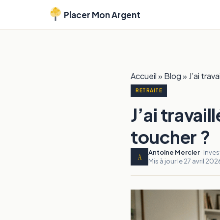
Placer Mon Argent
Accueil
»
Blog
»
J’ai trav
RETRAITE
J’ai travai
toucher ?
Antoine Mercier
· Inve
A
Mis à jour le 27 avril 202