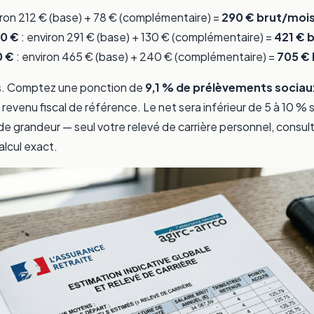
iron 212 € (base) + 78 € (complémentaire) =
290 € brut/moi
00 €
: environ 291 € (base) + 130 € (complémentaire) =
421 € 
0 €
: environ 465 € (base) + 240 € (complémentaire) =
705 €
s. Comptez une ponction de
9,1 % de prélèvements soci
evenu fiscal de référence. Le net sera inférieur de 5 à 10 % 
de grandeur — seul votre relevé de carrière personnel, consul
alcul exact.