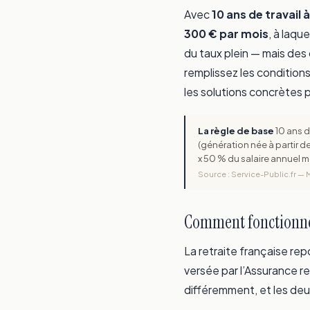
Avec
10 ans de travail
300 € par mois
, à laqu
du taux plein — mais des
remplissez les conditions.
les solutions concrètes p
La règle de base
10 ans d
(génération née à partir de
x 50 % du salaire annuel 
Source : Service-Public.fr — M
Comment fonctionne l
La retraite française rep
versée par l’Assurance re
différemment, et les deu