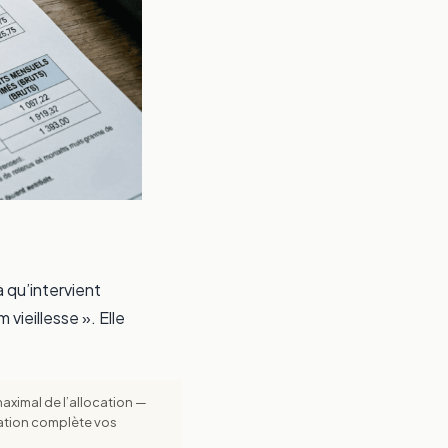
 qu’intervient
vieillesse ». Elle
ximal de l’allocation —
ocation complète vos