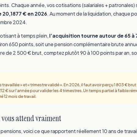
nts. Chaque année, vos cotisations (salariales + patronales) 
e 20,1877 € en 2026
. Au moment de la liquidation, chaque p
vembre 2024.
cotisant à temps plein,
l’acquisition tourne autour de 65 à 
iron 650 points, soit une pension complémentaire brute annu
aire de 2 500 € brut, comptez plutôt 90 à 100 points par an, so
availlée » et « trimestre validé ». En 2026, il faut avoir perçu 1 803 € br
 212 € sur l’année pour valider les 4 trimestres. Un temps partiel à faible r
é 12 mois de travail.
i vous attend vraiment
pensions, voici ce que rapportent réellement 10 ans de travail