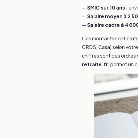
—
SMIC sur 10 ans
: env
—
Salaire moyen à 2 5
—
Salaire cadre à 4 00
Ces montants sont brut
CRDS, Casa) selon votre r
chiffres sont des ordres 
retraite.fr
, permet un c