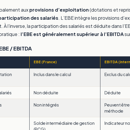
cipalement aux
provisions d’exploitation
(dotations et repri
participation des salariés
. L’EBE intègre les provisions d’e
t. À l’inverse, la participation des salariés est déduite dans l
ratique :
l’EBE est généralement supérieur à l’EBITDA
su
EBE / EBITDA
EBE (France)
EBITDA (intern
itation
Inclus dans le calcul
Exclus du cal
alariés
Non déduite
Déduite
s
Non intégrés
Peuvent être 
méthode
Solde intermédiaire de gestion
Indicateur n
(PCG)