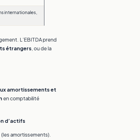
 internationales,
largement. L’EBITDA prend
ts étrangers
, ou de la
aux amortissements et
n
en comptabilité
n d’actifs
 (les amortissements).