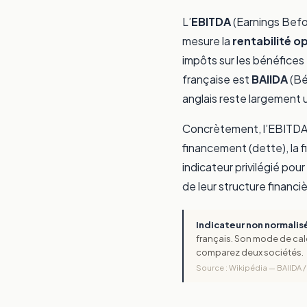
L’
EBITDA
(Earnings Befor
mesure la
rentabilité o
impôts sur les bénéfices
française est
BAIIDA
(Bé
anglais reste largement u
Concrètement, l’EBITDA 
financement (dette), la f
indicateur privilégié pour
de leur structure financiè
Indicateur non normalis
français. Son mode de calcu
comparez deux sociétés.
Source : Wikipédia — BAIIDA /