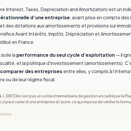
e Interest, Taxes, Depreciation and Amortization) est un indic
pérationnelle d’une entreprise
, avant prise en compte des 
 et des dotations aux amortissements et provisions sur immobi
néfice Avant Intérêts, Impôts, Dépréciation et Amortissement
tilisé en France.
isole la
performance du seul cycle d’exploitation
— il ign
iscalité, et la politique d’investissement (amortissements). C’e
comparer des entreprises
entre elles, y compris à l’inte
re ou de leur régime fiscal.
é.
L’EBITDA n’est pas un solde intermédiaire de gestion encadré par le P
l peut varier d’une entreprise à l’autre, ce qui impose de vérifier la for
 EBITDA