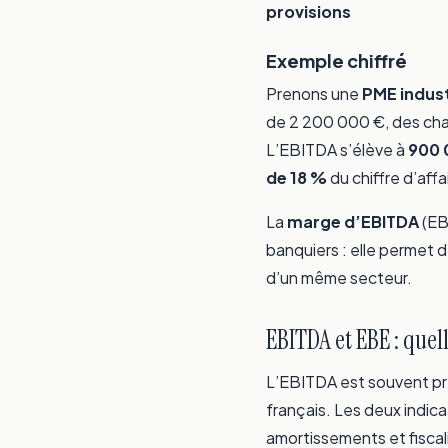
provisions
Exemple chiffré
Prenons une
PME indust
de 2 200 000 €, des cha
L’EBITDA s’élève à
900 
de 18 %
du chiffre d’affa
La
marge d’EBITDA
(EBI
banquiers : elle permet d
d’un même secteur.
EBITDA et EBE : quel
L’EBITDA est souvent p
français. Les deux indic
amortissements et fiscal