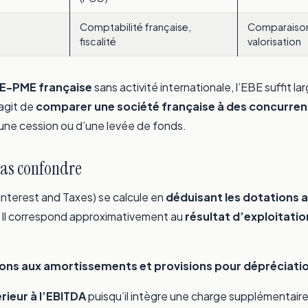
Comptabilité française,
Comparaisons
fiscalité
valorisation
E-PME française
sans activité internationale, l’EBE suffit 
’agit de
comparer une société française à des concurren
d’une cession ou d’une levée de fonds.
 pas confondre
Interest and Taxes) se calcule en
déduisant les dotations 
 Il correspond approximativement au
résultat d’exploitatio
ions aux amortissements et provisions pour dépréciatio
rieur à l’EBITDA
puisqu’il intègre une charge supplémentaire