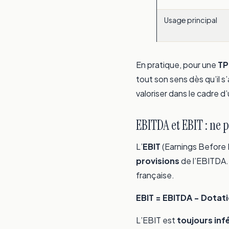
Usage principal
En pratique, pour une
TP
tout son sens dès qu’il s
valoriser dans le cadre 
EBITDA et EBIT : ne
L’
EBIT
(Earnings Before 
provisions
de l’EBITDA.
française.
EBIT = EBITDA − Dotat
L’EBIT est
toujours infé