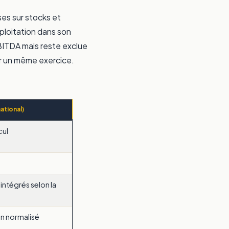
ses sur stocks et
xploitation dans son
’EBITDA mais reste exclue
r un même exercice.
ational)
cul
intégrés selon la
on normalisé