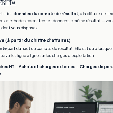
’EBITDA
rtir des
données du compte de résultat
, à la clôture de l’
eux méthodes coexistent et donnent le même résultat — vous 
 dont vous disposez.
 (à partir du chiffre d’affaires)
nte
part du haut du compte de résultat. Elle est utile lorsque
ravaillez ligne à ligne sur les charges d’exploitation :
aires HT − Achats et charges externes − Charges de per
n