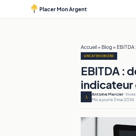
Placer Mon Argent
Accueil
»
Blog
»
EBITDA : 
UNCATEGORIZED
EBITDA : dé
indicateur 
Antoine Mercier
· Inve
A
Mis à jour le 3 mai 2026 