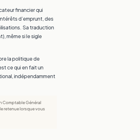
ateur financier qui
intérêts d’emprunt, des
lisations. Sa traduction
), même si le sigle
ore la politique de
st ce qui en fait un
rnational, indépendamment
lan Comptable Général
mule retenue lorsque vous