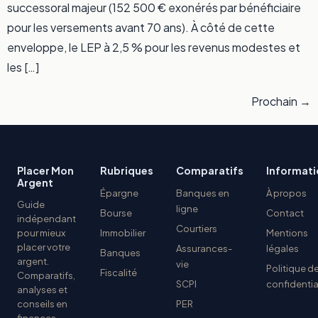
successoral majeur (152 500 € exonérés par bénéficiaire
pour les versements avant 70 ans). À côté de cette
enveloppe, le LEP à 2,5 % pour les revenus modestes et
les […]
Prochain
→
Placer Mon
Rubriques
Comparatifs
Informati
Argent
Épargne
Banques en
À propos
Guide
ligne
Bourse
Contact
indépendant
Courtiers
pour mieux
Immobilier
Mentions
placer votre
Assurances-
légales
Banques
argent.
vie
Politique d
Fiscalité
Comparatifs,
SCPI
confidentia
analyses et
conseils en
PER