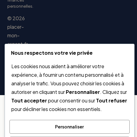
finances
personnelles.
© 2026
placer-
mon-
argent.fr
Nous respectons votre vie privée
Les cookies nous aident à améliorer votre
Les informations présentées ne constituent pas un conseil en
expérience, à fournir un contenu personnalisé et à
investissement.
analyser le trafic. Vous pouvez choisir les cookies à
Placer Mon Argent est un site indépendant.
autoriser en cliquant sur
Personnaliser
. Cliquez sur
Tout accepter
pour consentir ou sur
Tout refuser
pour décliner les cookies non essentiels.
Personnaliser