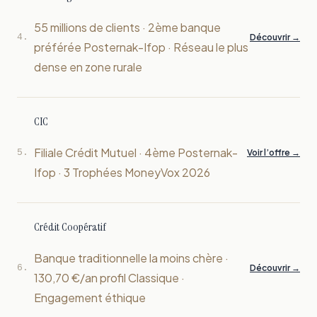
55 millions de clients · 2ème banque
4.
Découvrir →
préférée Posternak-Ifop · Réseau le plus
dense en zone rurale
CIC
Filiale Crédit Mutuel · 4ème Posternak-
5.
Voir l’offre →
Ifop · 3 Trophées MoneyVox 2026
Crédit Coopératif
Banque traditionnelle la moins chère ·
6.
Découvrir →
130,70 €/an profil Classique ·
Engagement éthique