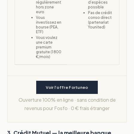
régulièrement
d’espèces
hors zone
possible
euro
Pas de crédit
Vous
conso direct
investissez en
(partenariat
bourse (PEA,
Younited)
ETF)
Vous voulez
une carte
premium
gratuite (1 800
€/mois)
Voir l’offre Fortuneo
Ouverture 100% en ligne · sans condition de
revenus pour Fosfo · 0 € frais étranger
3. Crédit Mutuel — la meilleure banque