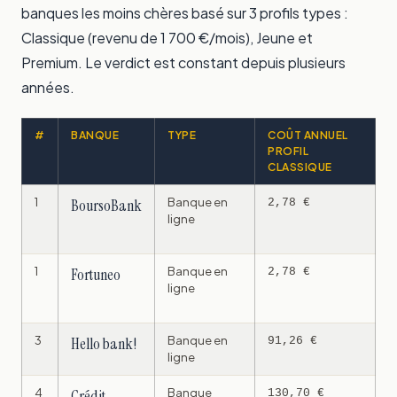
banques les moins chères basé sur 3 profils types :
Classique (revenu de 1 700 €/mois), Jeune et
Premium. Le verdict est constant depuis plusieurs
années.
#
BANQUE
TYPE
COÛT ANNUEL
C
PROFIL
S
CLASSIQUE
G
1
BoursoBank
Banque en
W
2,78 €
ligne
p
1
Fortuneo
Banque en
F
2,78 €
ligne
p
3
Hello bank!
Banque en
H
91,26 €
ligne
4
Crédit
Banque
N
130,70 €