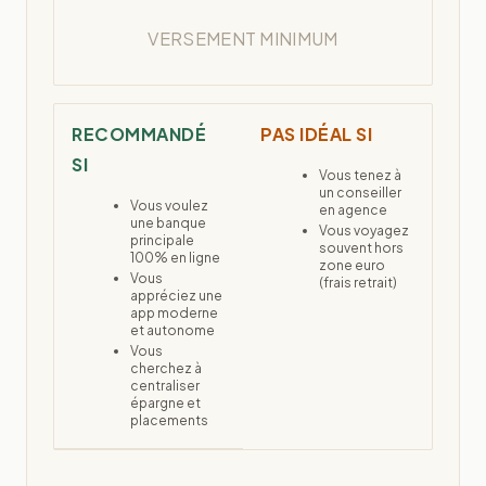
VERSEMENT MINIMUM
RECOMMANDÉ
PAS IDÉAL SI
SI
Vous tenez à
un conseiller
Vous voulez
en agence
une banque
Vous voyagez
principale
souvent hors
100% en ligne
zone euro
Vous
(frais retrait)
appréciez une
app moderne
et autonome
Vous
cherchez à
centraliser
épargne et
placements