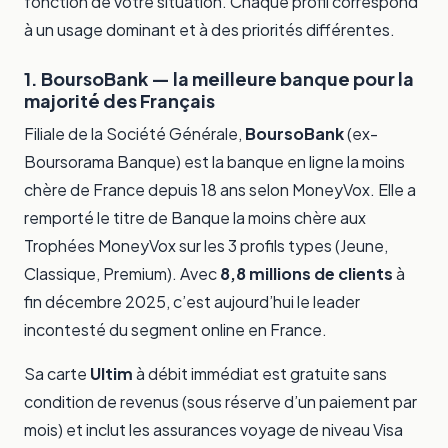
fonction de votre situation. Chaque profil correspond
à un usage dominant et à des priorités différentes.
1. BoursoBank — la meilleure banque pour la
majorité des Français
Filiale de la Société Générale,
BoursoBank
(ex-
Boursorama Banque) est la banque en ligne la moins
chère de France depuis 18 ans selon MoneyVox. Elle a
remporté le titre de Banque la moins chère aux
Trophées MoneyVox sur les 3 profils types (Jeune,
Classique, Premium). Avec
8,8 millions de clients
à
fin décembre 2025, c’est aujourd’hui le leader
incontesté du segment online en France.
Sa carte
Ultim
à débit immédiat est gratuite sans
condition de revenus (sous réserve d’un paiement par
mois) et inclut les assurances voyage de niveau Visa