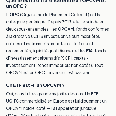
Quelle est la différence entre un OPCVM et
un OPC ?
L’
OPC
(Organisme de Placement Collectif) est la
catégorie générique. Depuis 2013, elle se scinde en
deux sous-ensembles : les
OPCVM
, fonds conformes
à la directive UCITS (investis en valeurs mobilières
cotées et instruments monétaires, fortement
réglementés, liquidité quotidienne), et les
FIA
, fonds
d’investissement alternatifs (SCPI, capital-
investissement, fonds immobiliers non cotés). Tout
OPCVM est un OPC ; l’inverse n’est pas vrai.
Un ETF est-il un OPCVM ?
Oui, dans la très grande majorité des cas. Un
ETF
UCITS
commercialisé en Europe est juridiquement un
OPCVM indiciel coté — il a l’appellation juridique
d’OPCVM indiciel coté. La seule particularité est qu’il