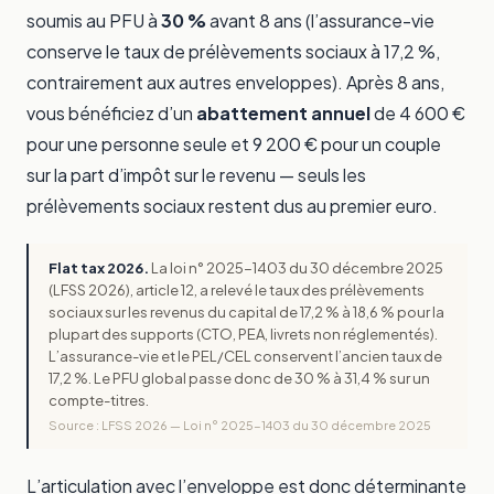
soumis au PFU à
30 %
avant 8 ans (l’assurance-vie
conserve le taux de prélèvements sociaux à 17,2 %,
contrairement aux autres enveloppes). Après 8 ans,
vous bénéficiez d’un
abattement annuel
de 4 600 €
pour une personne seule et 9 200 € pour un couple
sur la part d’impôt sur le revenu — seuls les
prélèvements sociaux restent dus au premier euro.
Flat tax 2026.
La loi n° 2025-1403 du 30 décembre 2025
(LFSS 2026), article 12, a relevé le taux des prélèvements
sociaux sur les revenus du capital de 17,2 % à 18,6 % pour la
plupart des supports (CTO, PEA, livrets non réglementés).
L’assurance-vie et le PEL/CEL conservent l’ancien taux de
17,2 %. Le PFU global passe donc de 30 % à 31,4 % sur un
compte-titres.
Source : LFSS 2026 — Loi n° 2025-1403 du 30 décembre 2025
L’articulation avec l’enveloppe est donc déterminante