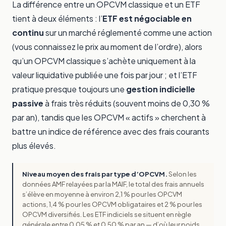
La différence entre un OPCVM classique et un ETF
tient à deux éléments : l’
ETF est négociable en
continu
sur un marché réglementé comme une action
(vous connaissez le prix au moment de l’ordre), alors
qu’un OPCVM classique s’achète uniquement à la
valeur liquidative publiée une fois par jour ; et l’ETF
pratique presque toujours une
gestion indicielle
passive
à frais très réduits (souvent moins de 0,30 %
par an), tandis que les OPCVM « actifs » cherchent à
battre un indice de référence avec des frais courants
plus élevés.
Niveau moyen des frais par type d’OPCVM.
Selon les
données AMF relayées par la MAIF, le total des frais annuels
s’élève en moyenne à environ 2,1 % pour les OPCVM
actions, 1,4 % pour les OPCVM obligataires et 2 % pour les
OPCVM diversifiés. Les ETF indiciels se situent en règle
générale entre 0,05 % et 0,50 % par an — d’où leur poids