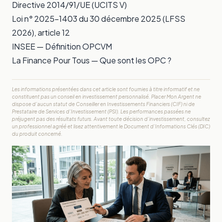
Directive 2014/91/UE (UCITS V)
Loi n° 2025-1403 du 30 décembre 2025 (LFSS
2026), article 12
INSEE —
Définition OPCVM
La Finance Pour Tous —
Que sont les OPC ?
Les informations présentées dans cet article sont fournies à titre informatif et ne
constituent pas un conseil en investissement personnalisé. Placer Mon Argent ne
dispose d’aucun statut de Conseiller en Investissements Financiers (CIF) ni de
Prestataire de Services d’Investissement (PSI). Les performances passées ne
préjugent pas des résultats futurs. Avant toute décision d’investissement, consultez
un professionnel agréé et lisez attentivement le Document d’Informations Clés (DIC)
du produit concerné.