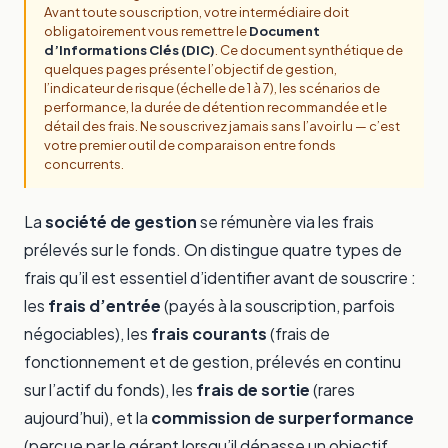
Avant toute souscription, votre intermédiaire doit
obligatoirement vous remettre le
Document
d’Informations Clés (DIC)
. Ce document synthétique de
quelques pages présente l’objectif de gestion,
l’indicateur de risque (échelle de 1 à 7), les scénarios de
performance, la durée de détention recommandée et le
détail des frais. Ne souscrivez jamais sans l’avoir lu — c’est
votre premier outil de comparaison entre fonds
concurrents.
La
société de gestion
se rémunère via les frais
prélevés sur le fonds. On distingue quatre types de
frais qu’il est essentiel d’identifier avant de souscrire :
les
frais d’entrée
(payés à la souscription, parfois
négociables), les
frais courants
(frais de
fonctionnement et de gestion, prélevés en continu
sur l’actif du fonds), les
frais de sortie
(rares
aujourd’hui), et la
commission de surperformance
(perçue par le gérant lorsqu’il dépasse un objectif