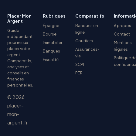
Placer Mon
Rubriques
Comparatifs
Informati
Argent
Épargne
Banques en
À propos
Guide
ligne
Bourse
Contact
indépendant
Courtiers
pour mieux
Immobilier
Mentions
placer votre
Assurances-
légales
Banques
argent.
vie
Politique d
Fiscalité
Comparatifs,
SCPI
confidentia
analyses et
conseils en
PER
finances
personnelles.
© 2026
placer-
mon-
argent.fr