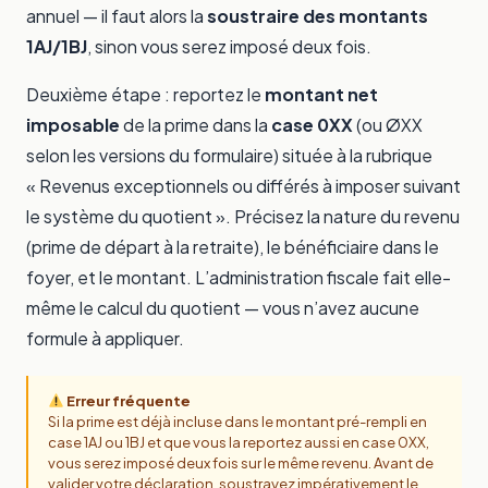
annuel — il faut alors la
soustraire des montants
1AJ/1BJ
, sinon vous serez imposé deux fois.
Deuxième étape : reportez le
montant net
imposable
de la prime dans la
case 0XX
(ou ØXX
selon les versions du formulaire) située à la rubrique
« Revenus exceptionnels ou différés à imposer suivant
le système du quotient ». Précisez la nature du revenu
(prime de départ à la retraite), le bénéficiaire dans le
foyer, et le montant. L’administration fiscale fait elle-
même le calcul du quotient — vous n’avez aucune
formule à appliquer.
Erreur fréquente
Si la prime est déjà incluse dans le montant pré-rempli en
case 1AJ ou 1BJ et que vous la reportez aussi en case 0XX,
vous serez imposé deux fois sur le même revenu. Avant de
valider votre déclaration, soustrayez impérativement le