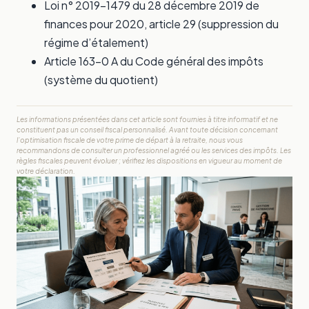
Loi n° 2019-1479 du 28 décembre 2019 de
finances pour 2020, article 29 (suppression du
régime d’étalement)
Article 163-0 A du Code général des impôts
(système du quotient)
Les informations présentées dans cet article sont fournies à titre informatif et ne
constituent pas un conseil fiscal personnalisé. Avant toute décision concernant
l’optimisation fiscale de votre prime de départ à la retraite, nous vous
recommandons de consulter un professionnel agréé ou les services des impôts. Les
règles fiscales peuvent évoluer ; vérifiez les dispositions en vigueur au moment de
votre déclaration.