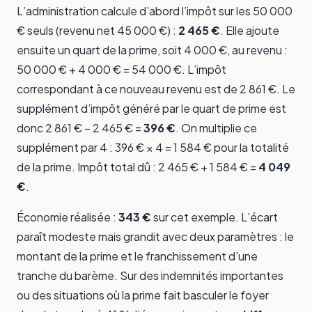
L’administration calcule d’abord l’impôt sur les 50 000
€ seuls (revenu net 45 000 €) :
2 465 €
. Elle ajoute
ensuite un quart de la prime, soit 4 000 €, au revenu :
50 000 € + 4 000 € = 54 000 €. L’impôt
correspondant à ce nouveau revenu est de 2 861 €. Le
supplément d’impôt généré par le quart de prime est
donc 2 861 € − 2 465 € =
396 €
. On multiplie ce
supplément par 4 : 396 € × 4 = 1 584 € pour la totalité
de la prime. Impôt total dû : 2 465 € + 1 584 € =
4 049
€
.
Économie réalisée :
343 €
sur cet exemple. L’écart
paraît modeste mais grandit avec deux paramètres : le
montant de la prime et le franchissement d’une
tranche du barème. Sur des indemnités importantes
ou des situations où la prime fait basculer le foyer