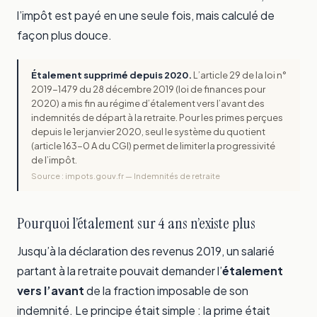
l’impôt est payé en une seule fois, mais calculé de
façon plus douce.
Étalement supprimé depuis 2020.
L’article 29 de la loi n°
2019-1479 du 28 décembre 2019 (loi de finances pour
2020) a mis fin au régime d’étalement vers l’avant des
indemnités de départ à la retraite. Pour les primes perçues
depuis le 1er janvier 2020, seul le système du quotient
(article 163-0 A du CGI) permet de limiter la progressivité
de l’impôt.
Source : impots.gouv.fr — Indemnités de retraite
Pourquoi l’étalement sur 4 ans n’existe plus
Jusqu’à la déclaration des revenus 2019, un salarié
partant à la retraite pouvait demander l’
étalement
vers l’avant
de la fraction imposable de son
indemnité. Le principe était simple : la prime était