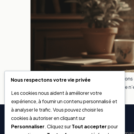
Depuis le virement de janvier 2026, des million
Nous respectons votre vie privée
plusieurs dizaines d’euros par mois. La cause 
Les cookies nous aident à améliorer votre
d’impôt 2025. À cela s’ajoute un […]
expérience, à fournir un contenu personnalisé et
à analyser le trafic. Vous pouvez choisir les
cookies à autoriser en cliquant sur
Placer Mon Argent
Personnaliser
. Cliquez sur
Tout accepter
pour
Guide indépendant pour mieux placer votre argent. Compara