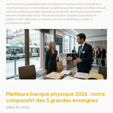
Les informations présentées dans cet article sont fournies à titre informatif et ne
constituent pas un conseil juridique ou patrimonial personnalisé. Les délais indiqués
sont des ordres de grandeur observés sur le marché ; des situations particulières
peuvent entraîner des écarts. Pour toute situation complexe (succession en
indivision, DPU, litige avec un notaire), il est recommandé de consulter un
professionnel agréé.
Meilleure banque physique 2026 : notre
comparatif des 5 grandes enseignes
juillet 30, 2026