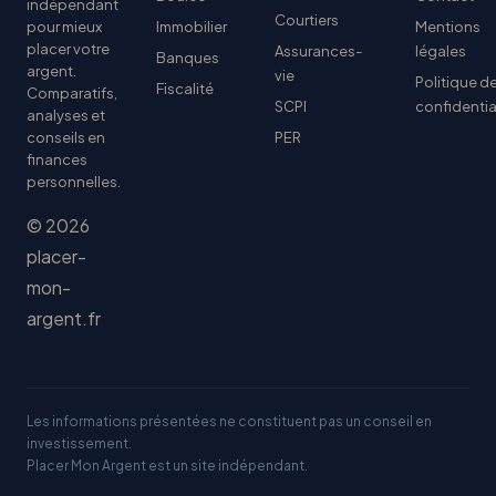
indépendant
Courtiers
pour mieux
Immobilier
Mentions
placer votre
Assurances-
légales
Banques
argent.
vie
Politique d
Fiscalité
Comparatifs,
SCPI
confidentia
analyses et
conseils en
PER
finances
personnelles.
© 2026
placer-
mon-
argent.fr
Les informations présentées ne constituent pas un conseil en
investissement.
Placer Mon Argent est un site indépendant.