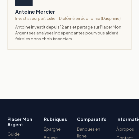
Antoine Mercier
Investisseur particulier · Diplômé en économie (Dauphine)
Antoine investit depuis 12 ans et partage sur Placer Mon
Argent ses analyses indépendantes pour vous aider à
faire les bons choix financiers.
Placer Mon
Rubriques
Comparatifs
Informati
Argent
Épargne
Banques en
À propos
Guide
ligne
Bourse
Contact