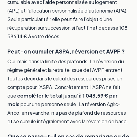
cumulable avec l’aide personnalisée au logement
(APL) et l’allocation personnalisée d’autonomie (APA).
Seule particularité : elle peut faire l’objet d’une
récupération sur succession si l’actif net dépasse 108
586,14 € à votre décès.
Peut-on cumuler ASPA, réversion et AVPF ?
Oui, mais dans la limite des plafonds. La réversion du
régime général et la retraite issue de l’AVPF entrent
toutes deux dans le calcul des ressources prises en
compte pour l’ASPA. Concrètement, l’ASPA ne fait
que
compléter le total jusqu’à 1 043,59 € par
mois
pour une personne seule. La réversion Agirc-
Arrco, en revanche, n’a pas de plafond de ressources
et se cumule intégralement avec la réversion de base.
Que se passe-t-il en cas de remariage ou de