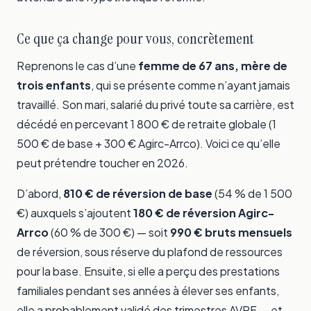
Ce que ça change pour vous, concrètement
Reprenons le cas d’une
femme de 67 ans, mère de
trois enfants
, qui se présente comme n’ayant jamais
travaillé. Son mari, salarié du privé toute sa carrière, est
décédé en percevant 1 800 € de retraite globale (1
500 € de base + 300 € Agirc-Arrco). Voici ce qu’elle
peut prétendre toucher en 2026.
D’abord,
810 € de réversion de base
(54 % de 1 500
€) auxquels s’ajoutent
180 € de réversion Agirc-
Arrco
(60 % de 300 €) — soit
990 € bruts mensuels
de réversion, sous réserve du plafond de ressources
pour la base. Ensuite, si elle a perçu des prestations
familiales pendant ses années à élever ses enfants,
elle a probablement validé des trimestres AVPF — et