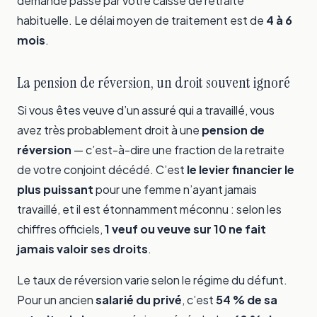
demande passe par votre caisse de retraite
habituelle. Le délai moyen de traitement est de
4 à 6
mois
.
La pension de réversion, un droit souvent ignoré
Si vous êtes veuve d’un assuré qui a travaillé, vous
avez très probablement droit à une
pension de
réversion
— c’est-à-dire une fraction de la retraite
de votre conjoint décédé. C’est
le levier financier le
plus puissant
pour une femme n’ayant jamais
travaillé, et il est étonnamment méconnu : selon les
chiffres officiels,
1 veuf ou veuve sur 10 ne fait
jamais valoir ses droits
.
Le taux de réversion varie selon le régime du défunt.
Pour un ancien
salarié du privé
, c’est
54 % de sa