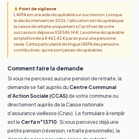
Point de vigilance
L’ASPA est une aide récupérable sur succession. Lorsque
le décès intervient en 2026, l’allocation est récupérée par
la caisse de retraite uniquement si l’actif net de votre
succession dépasse 108 586,14 €. La somme récupérable
est plafonnée à 8 463,42 € par an pour une personne
seule. Cette particularité distingue l’ASPA des pensions
contributives, qui ne sont jamais récupérables.
Comment faire la demande
Si vous ne percevez aucune pension de retraite, la
demande se fait auprès du
Centre Communal
d’Action Sociale (CCAS)
de votre commune ou
directement auprès de la Caisse nationale
d’assurance vieillesse (Cnav). Le formulaire à remplir
est le
Cerfa n°13710
. Si vous percevez déjà une
petite pension (réversion, retraite personnelle), la