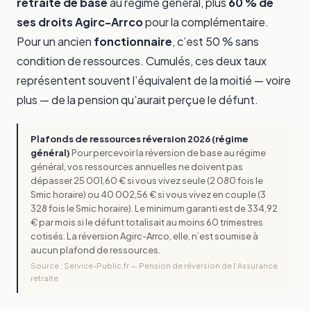
retraite de base
au régime général, plus
60 % de
ses droits Agirc-Arrco
pour la complémentaire.
Pour un ancien
fonctionnaire
, c’est 50 % sans
condition de ressources. Cumulés, ces deux taux
représentent souvent l’équivalent de la moitié — voire
plus — de la pension qu’aurait perçue le défunt.
Plafonds de ressources réversion 2026 (régime
général)
Pour percevoir la réversion de base au régime
général, vos ressources annuelles ne doivent pas
dépasser 25 001,60 € si vous vivez seule (2 080 fois le
Smic horaire) ou 40 002,56 € si vous vivez en couple (3
328 fois le Smic horaire). Le minimum garanti est de 334,92
€ par mois si le défunt totalisait au moins 60 trimestres
cotisés. La réversion Agirc-Arrco, elle, n’est soumise à
aucun plafond de ressources.
Source : Service-Public.fr — Pension de réversion de l’Assurance
retraite