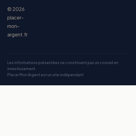
© 2026
placer-
mon-
argent.fr
Les informations présentées ne constituent pas un conseil en
investissement.
Placer Mon Argent est un site indépendant.