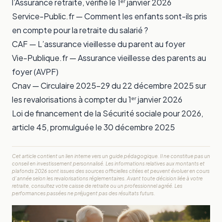
l’Assurance retraite
, vérifié le 1ᵉʳ janvier 2026
Service-Public.fr —
Comment les enfants sont-ils pris
en compte pour la retraite du salarié ?
CAF —
L’assurance vieillesse du parent au foyer
Vie-Publique.fr —
Assurance vieillesse des parents au
foyer (AVPF)
Cnav — Circulaire 2025-29 du 22 décembre 2025 sur
les revalorisations à compter du 1ᵉʳ janvier 2026
Loi de financement de la Sécurité sociale pour 2026,
article 45, promulguée le 30 décembre 2025
Cet article contient un lien interne vers un guide pédagogique. Il ne constitue pas un
conseil en investissement personnalisé. Les informations relatives aux montants et
plafonds 2026 sont issues des sources officielles citées et peuvent évoluer en cours
d’année selon les revalorisations réglementaires. Avant toute décision liée à votre
retraite, consultez votre caisse de retraite ou un professionnel agréé. Les
performances passées ne préjugent pas des résultats futurs.