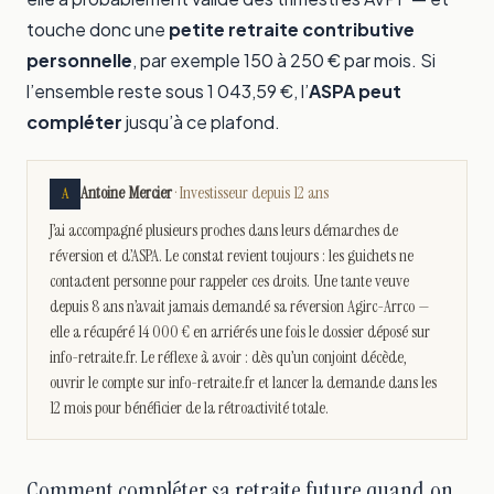
touche donc une
petite retraite contributive
personnelle
, par exemple 150 à 250 € par mois. Si
l’ensemble reste sous 1 043,59 €, l’
ASPA peut
compléter
jusqu’à ce plafond.
Antoine Mercier
· Investisseur depuis 12 ans
A
J’ai accompagné plusieurs proches dans leurs démarches de
réversion et d’ASPA. Le constat revient toujours : les guichets ne
contactent personne pour rappeler ces droits. Une tante veuve
depuis 8 ans n’avait jamais demandé sa réversion Agirc-Arrco —
elle a récupéré 14 000 € en arriérés une fois le dossier déposé sur
info-retraite.fr. Le réflexe à avoir : dès qu’un conjoint décède,
ouvrir le compte sur info-retraite.fr et lancer la demande dans les
12 mois pour bénéficier de la rétroactivité totale.
Comment compléter sa retraite future quand on