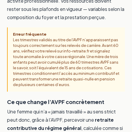
activité professionnelle. Vos ressources doivent
rester sous les plafonds en vigueur — variables selon la
composition du foyer et la prestation perçue.
Erreur fréquente
Les trimestres validés au titre de l’AVPF n’apparaissent pas
toujours correctement sur les relevés de carrière. Avant 60
ans, vérifiez votre relevé sur info-retraite.fr et signalez
toute anomalie à votre caisse régionale. Une mère de trois
enfants peut avoir cumulé plus de 60 trimestres AVPF sans
le savoir, soit l’équivalent de 15 ans de cotisations. Ces
trimestres conditionnent l’accès au minimum contributif et
peuvent transformer une retraite quasi-nulle en pension
de plusieurs centaines d’euros.
Ce que change l’AVPF concrètement
Une femme qui n’a « jamais travaillé » au sens strict
peut donc, grâce à l’AVPF, percevoir une
retraite
contributive du régime général
, calculée comme si