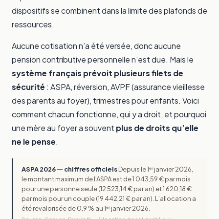
dispositifs se combinent dans la limite des plafonds de
ressources.
Aucune cotisation n’a été versée, donc aucune
pension contributive personnelle n’est due. Mais le
système français prévoit plusieurs filets de
sécurité
: ASPA, réversion, AVPF (assurance vieillesse
des parents au foyer), trimestres pour enfants. Voici
comment chacun fonctionne, qui y a droit, et pourquoi
une mère au foyer a souvent
plus de droits qu’elle
ne le pense
.
ASPA 2026 — chiffres officiels
Depuis le 1ᵉʳ janvier 2026,
le montant maximum de l’ASPA est de 1 043,59 € par mois
pour une personne seule (12 523,14 € par an) et 1 620,18 €
par mois pour un couple (19 442,21 € par an). L’allocation a
été revalorisée de 0,9 % au 1ᵉʳ janvier 2026.